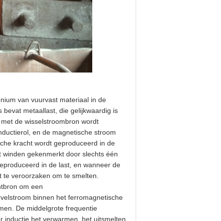
nium van vuurvast materiaal in de
 bevat metaallast, die gelijkwaardig is
l met de wisselstroombron wordt
nductierol, en de magnetische stroom
ische kracht wordt geproduceerd in de
rdt winden gekenmerkt door slechts één
geproduceerd in de last, en wanneer de
t te veroorzaken om te smelten.
htbron om een
rvelstroom binnen het ferromagnetische
rmen. De middelgrote frequentie
 inductie het verwarmen, het uitsmelten