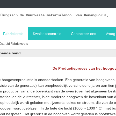
llurgisch de Vuurvaste materialenco. van Henanguorui,
Fabrieksreis
Kwaliteitscontrole
Contacteer ons
Vraag 
o., Ltd Fabrieksreis
opende band
De Productieproces van het hoogov
 hoogovenproductie is ononderbroken. Een generatie van hoogovens (
visie van de generatie) kan onophoudelijk verscheidene jaren aan tien j
n productie, vanaf de bovenkant van de oven (over het algemeen best
teriaal en de vultrechter, is de moderne hoogoven de bovenkant van de
ophoudelijk wordt geladen met ijzererts, cokes en stroom, die van de 
ogoven wordt geblazen. In de hete die lucht (1000 ~ 1300 ° C), met bra
rdt bespoten. Het ijzererts in de hoogoven wordt geladen is hoofdzakel