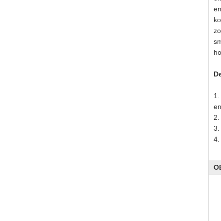
en
ko
zo
sm
ho
De
1.
en
2.
3.
4.
O