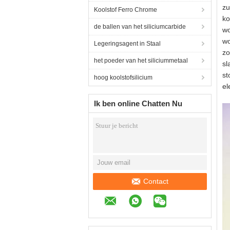
zu
Koolstof Ferro Chrome
ko
de ballen van het siliciumcarbide
wo
wo
Legeringsagent in Staal
zo
het poeder van het siliciummetaal
sl
st
hoog koolstofsilicium
el
Ik ben online Chatten Nu
Contact