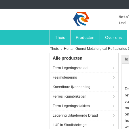
Meta
Ltd
Thuis
Producten
Over ons
Thuis
Henan Guorui Metallurgical Refractories C
Alle producten
l
Ferro Legeringsmetaal
Fesimglegering
Kneedbare Ijzerinenting
De
re
Ferrosiliciumbriketten
va
Ferro Legeringsslakken
ma
on
Legering Uitgeboorde Draad
ho
LUF in Staalfabricage
wo