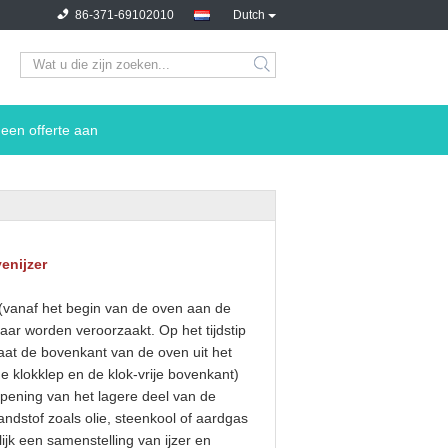
86-371-69102010
Dutch
een offerte aan
enijzer
vanaf het begin van de oven aan de
aar worden veroorzaakt. Op het tijdstip
aat de bovenkant van de oven uit het
 klokklep en de klok-vrije bovenkant)
opening van het lagere deel van de
ndstof zoals olie, steenkool of aardgas
ijk een samenstelling van ijzer en