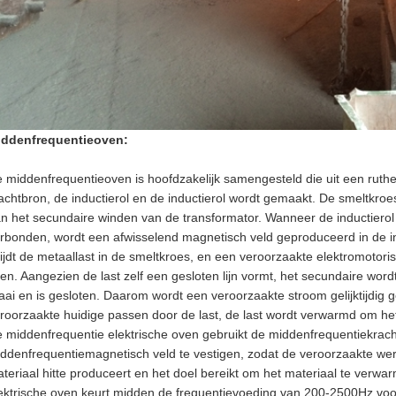
iddenfrequentieoven:
 middenfrequentieoven is hoofdzakelijk samengesteld die uit een ruthe
achtbron, de inductierol en de inductierol wordt gemaakt. De smeltkroes
n het secundaire winden van de transformator. Wanneer de inductiero
rbonden, wordt een afwisselend magnetisch veld geproduceerd in de i
ijdt de metaallast in de smeltkroes, en een veroorzaakte elektromotor
en. Aangezien de last zelf een gesloten lijn vormt, het secundaire wo
aai en is gesloten. Daarom wordt een veroorzaakte stroom gelijktijdig 
roorzaakte huidige passen door de last, de last wordt verwarmd om he
 middenfrequentie elektrische oven gebruikt de middenfrequentiekrac
ddenfrequentiemagnetisch veld te vestigen, zodat de veroorzaakte we
teriaal hitte produceert en het doel bereikt om het materiaal te verwa
ektrische oven keurt midden de frequentievoeding van 200-2500Hz voor