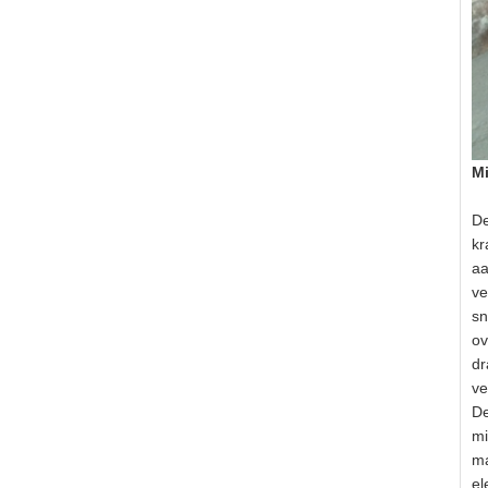
M
De
kr
aa
ve
sn
ov
dr
ve
De
mi
ma
el