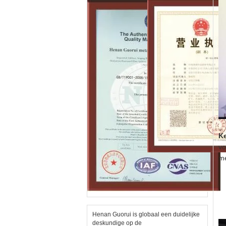
K
vo
me
Henan Guorui is globaal een duidelijke
deskundige op de