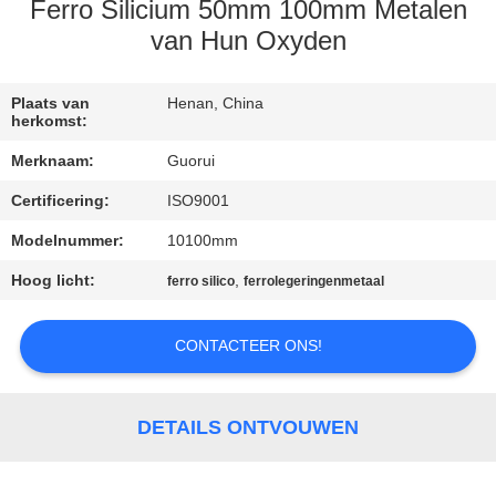
CONTACTEER
Ferro Silicium 50mm 100mm Metalen
ONS
van Hun Oxyden
NIEUWS
Plaats van
Henan, China
herkomst:
Merknaam:
Guorui
VERZOEK
Certificering:
ISO9001
OM
Modelnummer:
10100mm
EEN
Hoog licht:
,
CITAAT
ferro silico
ferrolegeringenmetaal
CONTACTEER ONS!
SITEMAP
PRIVACY
DETAILS ONTVOUWEN
POLICY