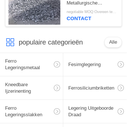
Metallurgische
Deoxidizer van het
negotiable MOQ:Overeen te komen
Siliciumcarbide
CONTACT
populaire categorieën
Alle
Ferro
Fesimglegering
Legeringsmetaal
Kneedbare
Ferrosiliciumbriketten
Ijzerinenting
Ferro
Legering Uitgeboorde
Legeringsslakken
Draad