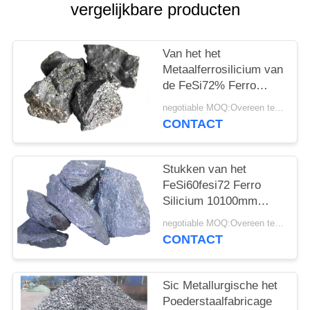
vergelijkbare producten
Van het het
Metaalferrosilicium van
de FeSi72% Ferro
Legering Poeder
negotiable MOQ:Overeen te komen
1050mm
CONTACT
Stukken van het
FeSi60fesi72 Ferro
Silicium 10100mm
Ferrosiliciumlegering
negotiable MOQ:Overeen te komen
CONTACT
Sic Metallurgische het
Poederstaalfabricage