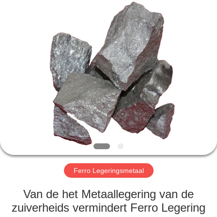
Guorui
Metallurgical
Refractories
Co.,
Ltd.
All
Rights
Reserved.
HUIS
PRODUCTEN
ONGEVEER
ONS
FABRIEKSREIS
Ferro Legeringsmetaal
KWALITEITSCONTROLE
Van de het Metaallegering van de
zuiverheids vermindert Ferro Legering